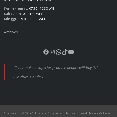
Senin - Jumat:
07:30 - 16:30 WIB
Sabtu:
07:30 - 14:30 WIB
Minggu:
09.00 - 15.00 WIB
Archives
Facebook
Instagram
WhatsApp
TikTok
YouTube
“If you make a superior product, people will buy it.”
- Soichiro Honda -
Copyright © 2024. Honda Anugerah | PT. Anugerah Kasih Putera