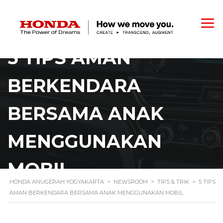
5 TIPS AMAN
BERKENDARA
BERSAMA ANAK
MENGGUNAKAN
MOBIL
HONDA ANUGERAH YOGYAKARTA
>
NEWSROOM
>
TIPS & TRIK
>
5 TIPS
AMAN BERKENDARA BERSAMA ANAK MENGGUNAKAN MOBIL