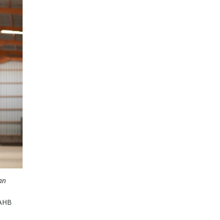
an
 AHB