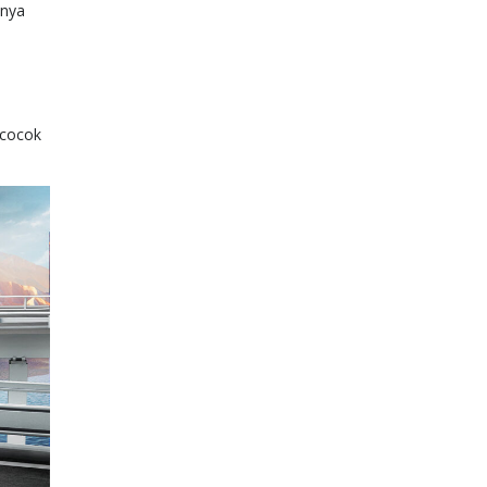
inya
 cocok