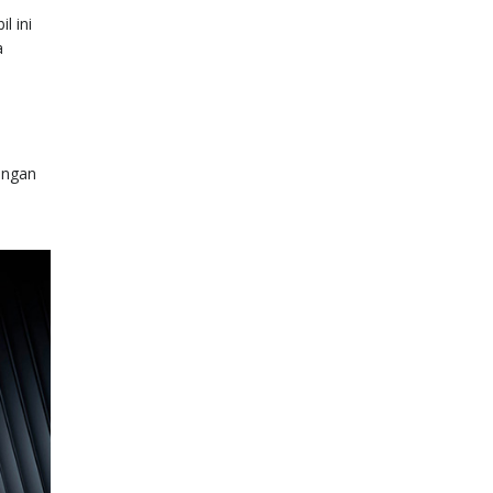
l ini
a
engan