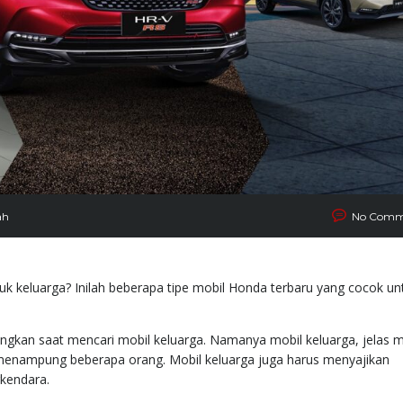
ah
No Comm
 keluarga? Inilah beberapa tipe mobil Honda terbaru yang cocok un
angkan saat mencari mobil keluarga. Namanya mobil keluarga, jelas m
k menampung beberapa orang. Mobil keluarga juga harus menyajikan
kendara.