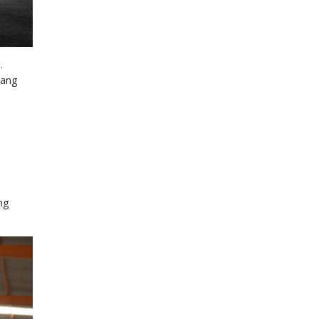
.
yang
ng