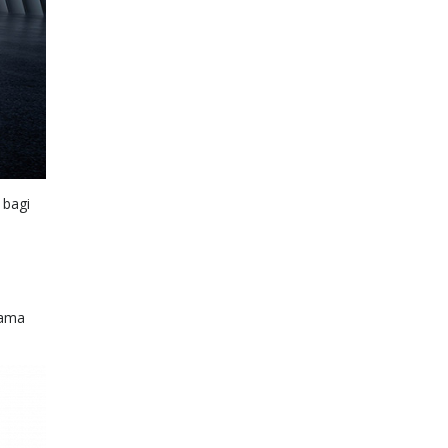
 bagi
tama