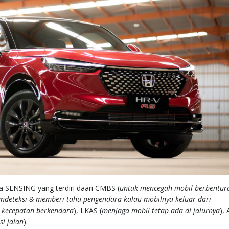
a SENSING yang terdiri daari CMBS (
untuk mencegah mobil berbentur
ndeteksi & memberi tahu pengendara kalau mobilnya keluar dari
 kecepatan berkendara
), LKAS (
menjaga mobil tetap ada di jalurnya
),
si jalan
).