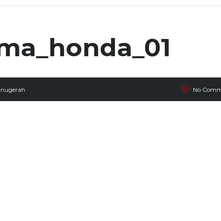
ama_honda_01
Anugerah
No Comm