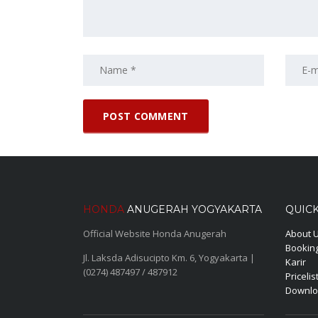
HONDA
ANUGERAH YOGYAKARTA
QUICK
Official Website Honda Anugerah
About 
Booking
Jl. Laksda Adisucipto Km. 6, Yogyakarta |
Karir
(0274) 487497 / 487912
Pricelis
Downlo