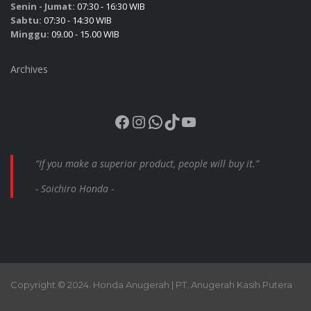
Senin - Jumat:
07:30 - 16:30 WIB
Sabtu:
07:30 - 14:30 WIB
Minggu:
09.00 - 15.00 WIB
Archives
Facebook
Instagram
WhatsApp
TikTok
YouTube
“If you make a superior product, people will buy it.”
- Soichiro Honda -
Copyright © 2024. Honda Anugerah | PT. Anugerah Kasih Putera