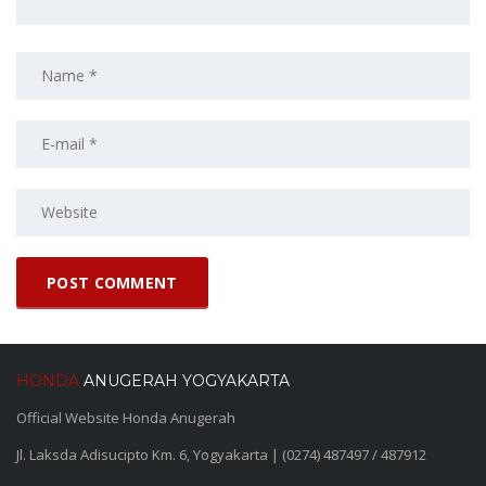
HONDA
ANUGERAH YOGYAKARTA
Official Website Honda Anugerah
Jl. Laksda Adisucipto Km. 6, Yogyakarta | (0274) 487497 / 487912