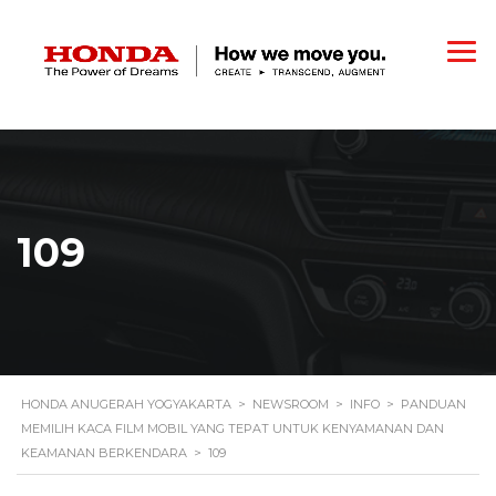
109
HONDA ANUGERAH YOGYAKARTA
>
NEWSROOM
>
INFO
>
PANDUAN
MEMILIH KACA FILM MOBIL YANG TEPAT UNTUK KENYAMANAN DAN
KEAMANAN BERKENDARA
>
109