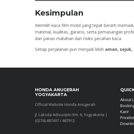
Kesimpulan
Memilih kaca film mobil yang tepat berarti mema
material, kualitas, garansi, serta pemasangan pr
dari panas matahari dan risiko pecahan kaca.
Setiap perjalanan pun menjadi lebih
aman, sejuk
HONDA ANUGERAH
QUICK
YOGYAKARTA
About 
Official Website Honda Anugerah
Booking
Karir
Jl. Laksda Adisucipto Km. 6, Yogyakarta |
Pricelis
(0274) 487497 / 487912
Downlo