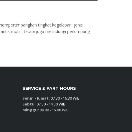
mempertimbangkan tingkat kegelapan, jenis
cantik mobil, tetapi juga melindungi penumpang
SERVICE & PART HOURS
Senin - Jumat:
07:30 - 16:30 WIB
Sabtu:
07:30 - 14:30 WIB
Minggu:
09.00 - 15.00 WIB