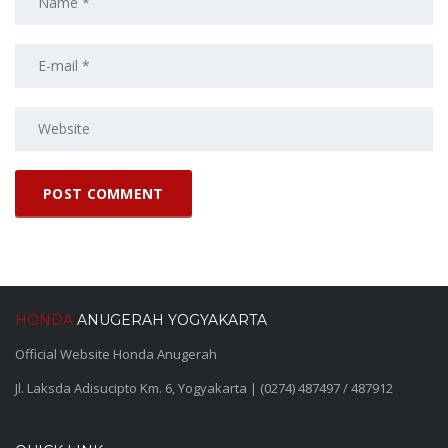
HONDA
ANUGERAH YOGYAKARTA
Official Website Honda Anugerah
Jl. Laksda Adisucipto Km. 6, Yogyakarta | (0274) 487497 / 487912