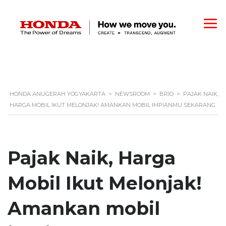
HONDA ANUGERAH YOGYAKARTA
>
NEWSROOM
>
BRIO
>
PAJAK NAIK,
HARGA MOBIL IKUT MELONJAK! AMANKAN MOBIL IMPIANMU SEKARANG
Pajak Naik, Harga
Mobil Ikut Melonjak!
Amankan mobil