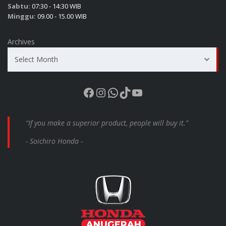
Sabtu:
07:30 - 14:30 WIB
Minggu:
09.00 - 15.00 WIB
Archives
Select Month
Facebook
Instagram
WhatsApp
TikTok
YouTube
“If you make a superior product, people will buy it.”
- Soichiro Honda -