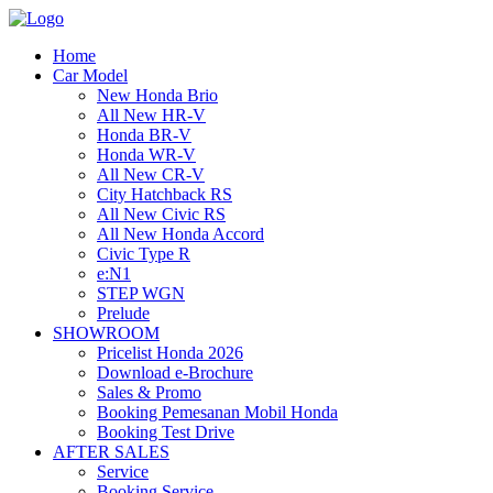
Home
Car Model
New Honda Brio
All New HR-V
Honda BR-V
Honda WR-V
All New CR-V
City Hatchback RS
All New Civic RS
All New Honda Accord
Civic Type R
e:N1
STEP WGN
Prelude
SHOWROOM
Pricelist Honda 2026
Download e-Brochure
Sales & Promo
Booking Pemesanan Mobil Honda
Booking Test Drive
AFTER SALES
Service
Booking Service