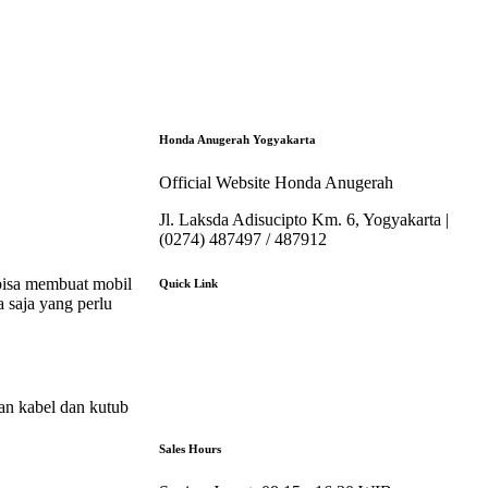
Honda Anugerah Yogyakarta
Official Website Honda Anugerah
Jl. Laksda Adisucipto Km. 6, Yogyakarta |
(0274) 487497 / 487912
bisa membuat mobil
Quick Link
 saja yang perlu
About Us
Booking Service
Karir
Pricelist
Download Brosur
kan kabel dan kutub
Sales Hours