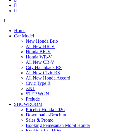
Home
Car Model
New Honda Brio
All New HR-V
Honda BR-V
Honda WR-V
All New CR-V
City Hatchback RS
All New Civic RS
All New Honda Accord
Civic Type R
e:N1
STEP WGN
Prelude
SHOWROOM
Pricelist Honda 2026
Download e-Brochure
Sales & Promo
Booking Pemesanan Mobil Honda
Booking Test Drive