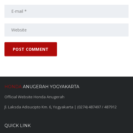
HONDA
ANUGERAH YOGYAKARTA
Official Website Honda Anugerah
Jl. Laksda Adisucipto Km. 6, Yogyakarta | (0274) 487497 / 487912
QUICK LINK