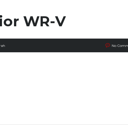
rior WR-V
rah
No Comm