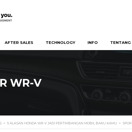
AFTER SALES
TECHNOLOGY
INFO
TENTANG 
R WR-V
S
>
5 ALASAN HONDA WR-V JADI PERTIMBANGAN MOBIL BARU KAMU
>
SPOR