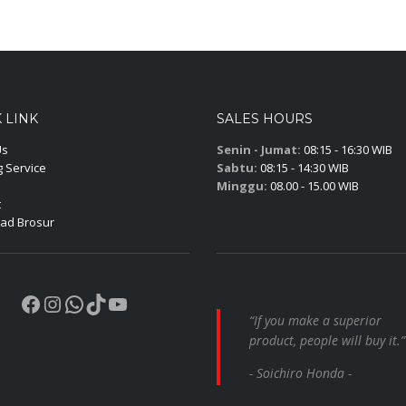
 LINK
SALES HOURS
Us
Senin - Jumat:
08:15 - 16:30 WIB
 Service
Sabtu:
08:15 - 14:30 WIB
Minggu:
08.00 - 15.00 WIB
t
ad Brosur
Facebook
Instagram
WhatsApp
TikTok
YouTube
“If you make a superior
product, people will buy it.”
- Soichiro Honda -