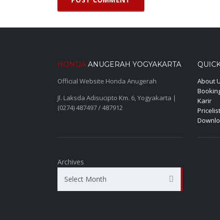
HONDA
ANUGERAH YOGYAKARTA
QUICK
Official Website Honda Anugerah
About 
Booking
Jl. Laksda Adisucipto Km. 6, Yogyakarta |
Karir
(0274) 487497 / 487912
Pricelis
Downlo
Archives
Select Month