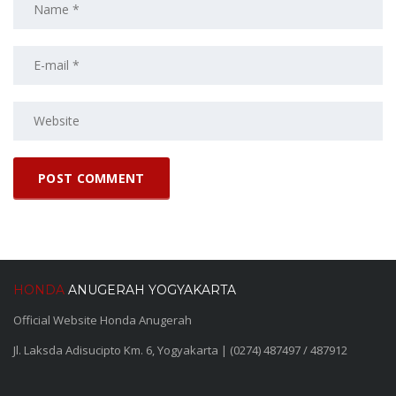
HONDA
ANUGERAH YOGYAKARTA
Official Website Honda Anugerah
Jl. Laksda Adisucipto Km. 6, Yogyakarta | (0274) 487497 / 487912