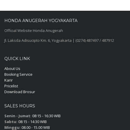
HONDA ANUGERAH YOGYAKARTA
Official Website Honda Anugerah
Jl. Laksda Adisucipto Km. 6, Yogyakarta | (0274) 487497 / 487912
QUICK LINK
About Us
Booking Service
Karir
Pricelist
Download Brosur
SALES HOURS
Senin - Jumat:
08:15 - 16:30 WIB
Sabtu:
08:15 - 14:30 WIB
Minggu:
08.00 - 15.00 WIB