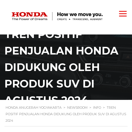
TREN POSITIF
PENJUALAN HONDA
DIDUKUNG OLEH
PRODUK SUV DI
AGUSTUS 2024
HONDA ANUGERAH YOGYAKARTA
>
NEWSROOM
>
INFO
>
TREN
POSITIF PENJUALAN HONDA DIDUKUNG OLEH PRODUK SUV DI AGUSTUS
2024