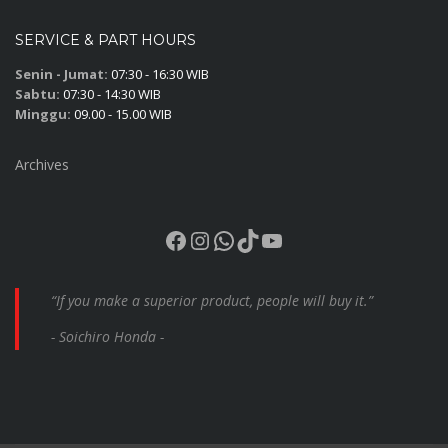
SERVICE & PART HOURS
Senin - Jumat:
07:30 - 16:30 WIB
Sabtu:
07:30 - 14:30 WIB
Minggu:
09.00 - 15.00 WIB
Archives
Facebook
Instagram
WhatsApp
TikTok
YouTube
“If you make a superior product, people will buy it.”
- Soichiro Honda -