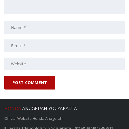
HONDA
ANUGERAH YOGYAKARTA
Official Website Honda Anugerah
Jl. Laksda Adisucipto Km. 6, Yogyakarta | (0274) 487497 / 487912