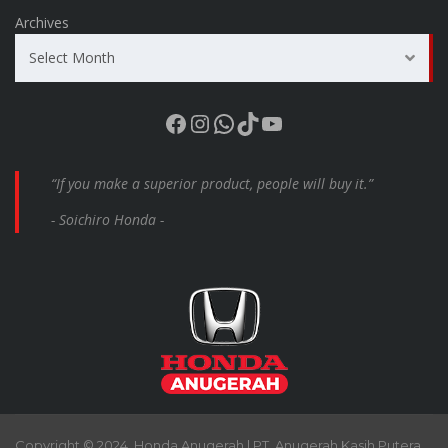
Archives
Select Month
Facebook
Instagram
WhatsApp
TikTok
YouTube
“If you make a superior product, people will buy it.”
- Soichiro Honda -
Copyright © 2024. Honda Anugerah | PT. Anugerah Kasih Putera