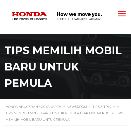
TIPS MEMILIH MOBIL
BARU UNTUK
PEMULA
HONDA ANUGERAH YOGYAKARTA
>
NEWSROOM
>
TIPS & TRIK
>
4
TIPS MEMBELI MOBIL BARU UNTUK PEMULA BIAR NGGAK RUGI
>
TIPS
MEMILIH MOBIL BARU UNTUK PEMULA