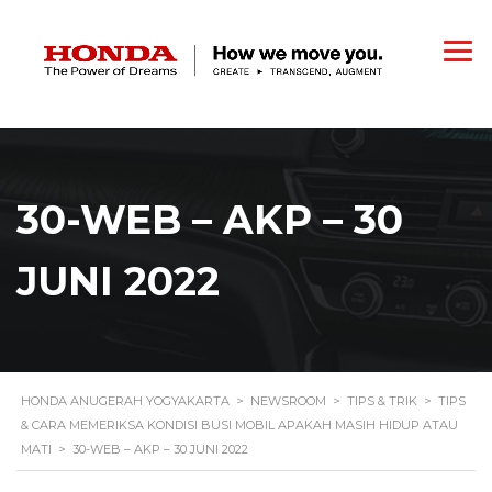
30-WEB – AKP – 30
JUNI 2022
HONDA ANUGERAH YOGYAKARTA
>
NEWSROOM
>
TIPS & TRIK
>
TIPS
& CARA MEMERIKSA KONDISI BUSI MOBIL APAKAH MASIH HIDUP ATAU
MATI
>
30-WEB – AKP – 30 JUNI 2022