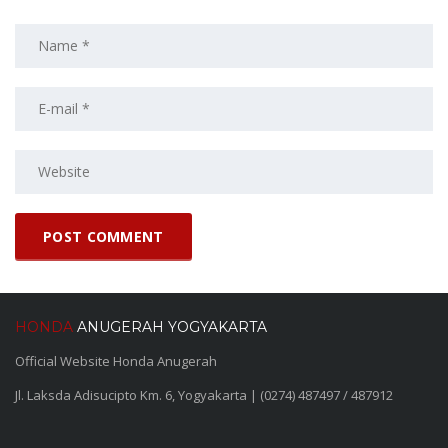
HONDA
ANUGERAH YOGYAKARTA
Official Website Honda Anugerah
Jl. Laksda Adisucipto Km. 6, Yogyakarta | (0274) 487497 / 487912