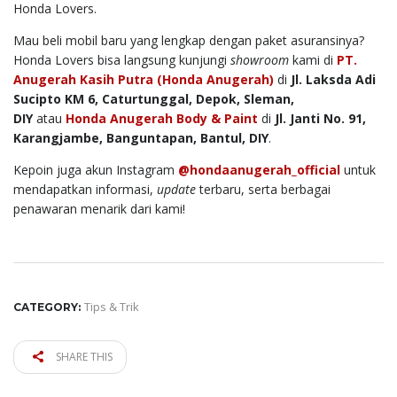
Honda Lovers.
Mau beli mobil baru yang lengkap dengan paket asuransinya?
Honda Lovers bisa langsung kunjungi
showroom
kami di
PT.
Anugerah Kasih Putra (Honda Anugerah)
di
Jl. Laksda Adi
Sucipto KM 6, Caturtunggal, Depok, Sleman,
DIY
atau
Honda Anugerah Body & Paint
di
Jl. Janti No. 91,
Karangjambe, Banguntapan, Bantul, DIY
.
Kepoin juga akun Instagram
@hondaanugerah_official
untuk
mendapatkan informasi,
update
terbaru, serta berbagai
penawaran menarik dari kami!
Tips & Trik
CATEGORY:
SHARE THIS