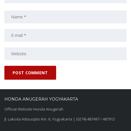
HONDA ANUGERAH YOGYAKARTA
Official Website Honda Anugerah
Jl. Laksda Adisucipto Km. 6, Yogyakarta | (0274) 487497 / 487912