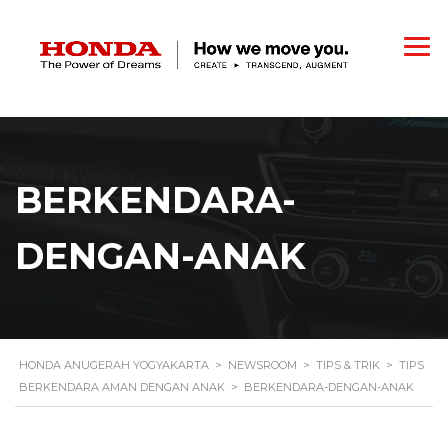
BERKENDARA-
DENGAN-ANAK
HONDA ANUGERAH YOGYAKARTA
>
NEWSROOM
>
TIPS & TRIK
>
TIPS
BERKENDARA AMAN DENGAN ANAK
>
BERKENDARA-DENGAN-ANAK