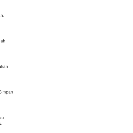
an.
gah
iakan
 Simpan
au
s.