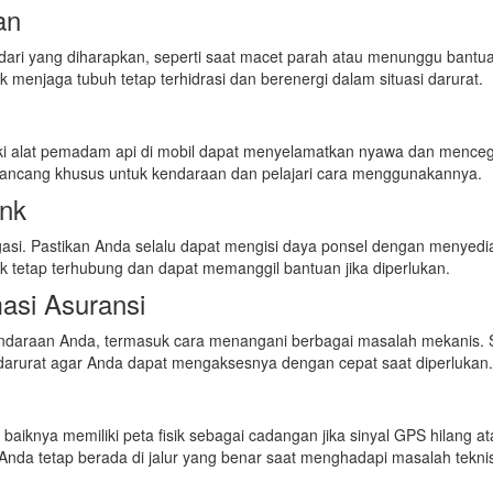
an
 dari yang diharapkan, seperti saat macet parah atau menunggu bantu
 menjaga tubuh tetap terhidrasi dan berenergi dalam situasi darurat.
liki alat pemadam api di mobil dapat menyelamatkan nyawa dan mence
dirancang khusus untuk kendaraan dan pelajari cara menggunakannya.
ank
igasi. Pastikan Anda selalu dapat mengisi daya ponsel dengan menyed
uk tetap terhubung dan dapat memanggil bantuan jika diperlukan.
asi Asuransi
 kendaraan Anda, termasuk cara menangani berbagai masalah mekanis.
 darurat agar Anda dapat mengaksesnya dengan cepat saat diperlukan.
knya memiliki peta fisik sebagai cadangan jika sinyal GPS hilang at
 Anda tetap berada di jalur yang benar saat menghadapi masalah tekni