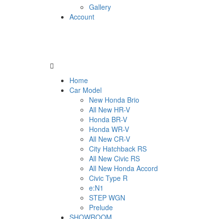
Gallery
Account
Home
Car Model
New Honda Brio
All New HR-V
Honda BR-V
Honda WR-V
All New CR-V
City Hatchback RS
All New Civic RS
All New Honda Accord
Civic Type R
e:N1
STEP WGN
Prelude
SHOWROOM