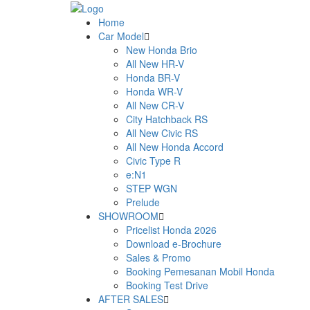
Home
Car Model
New Honda Brio
All New HR-V
Honda BR-V
Honda WR-V
All New CR-V
City Hatchback RS
All New Civic RS
All New Honda Accord
Civic Type R
e:N1
STEP WGN
Prelude
SHOWROOM
Pricelist Honda 2026
Download e-Brochure
Sales & Promo
Booking Pemesanan Mobil Honda
Booking Test Drive
AFTER SALES