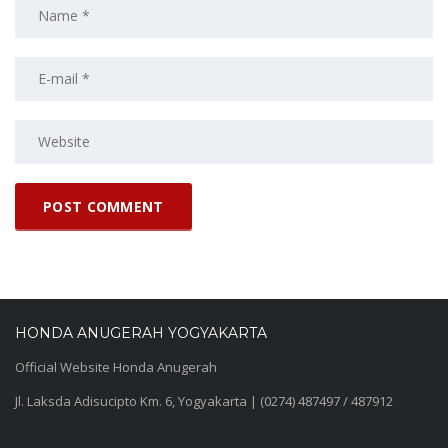
HONDA ANUGERAH YOGYAKARTA
Official Website Honda Anugerah
Jl. Laksda Adisucipto Km. 6, Yogyakarta | (0274) 487497 / 487912