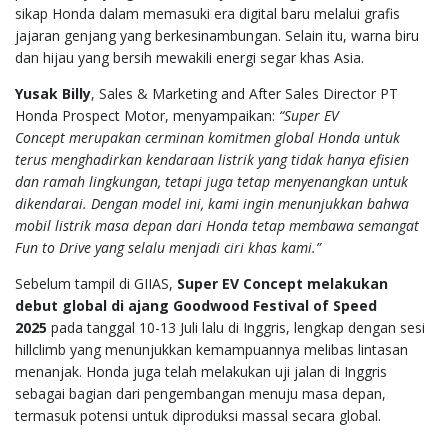
sikap Honda dalam memasuki era digital baru melalui grafis
jajaran genjang yang berkesinambungan. Selain itu, warna biru
dan hijau yang bersih mewakili energi segar khas Asia.
Yusak Billy
, Sales & Marketing and After Sales Director PT
Honda Prospect Motor, menyampaikan:
“Super EV
Concept
merupakan
cerminan komitmen global Honda untuk
terus menghadirkan kendaraan listrik yang tidak hanya efisien
dan ramah lingkungan, tetapi juga tetap menyenangkan untuk
dikendarai. Dengan model ini, kami ingin menunjukkan bahwa
mobil listrik masa depan dari Honda tetap membawa s
emangat
Fun
to Driv
e
yang
selalu
menjadi ciri khas kami.”
Sebelum tampil di GIIAS,
Super EV Concept melakukan
debut global di ajang Goodwood Festival of Speed
2025
pada tanggal 10-13 Juli lalu di Inggris, lengkap dengan sesi
hillclimb yang menunjukkan kemampuannya melibas lintasan
menanjak. Honda juga telah melakukan uji jalan di Inggris
sebagai bagian dari pengembangan menuju masa depan,
termasuk potensi untuk diproduksi massal secara global.