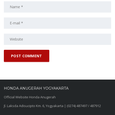
HONDA ANUGERAH YOGYAKARTA
Official Website Honda Anugerah
Jl. Laksda Adisucipto Km. 6, Yogyakarta | (0274) 487497 / 487912