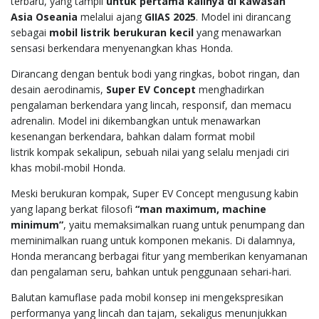
terbaru, yang tampil
untuk pertama kalinya di kawasan
Asia Oseania
melalui ajang
GIIAS 2025
. Model ini dirancang
sebagai
mobil listrik berukuran kecil
yang menawarkan
sensasi berkendara menyenangkan khas Honda.
Dirancang dengan bentuk bodi yang ringkas, bobot ringan, dan
desain aerodinamis,
Super EV Concept
menghadirkan
pengalaman berkendara yang lincah, responsif, dan memacu
adrenalin. Model ini dikembangkan untuk menawarkan
kesenangan berkendara, bahkan dalam format mobil
listrik kompak sekalipun, sebuah nilai yang selalu menjadi ciri
khas mobil-mobil Honda.
Meski berukuran kompak, Super EV Concept mengusung kabin
yang lapang berkat filosofi
“man maximum, machine
minimum”
, yaitu memaksimalkan ruang untuk penumpang dan
meminimalkan ruang untuk komponen mekanis. Di dalamnya,
Honda merancang berbagai fitur yang memberikan kenyamanan
dan pengalaman seru, bahkan untuk penggunaan sehari-hari.
Balutan kamuflase pada mobil konsep ini mengekspresikan
performanya yang lincah dan tajam, sekaligus menunjukkan