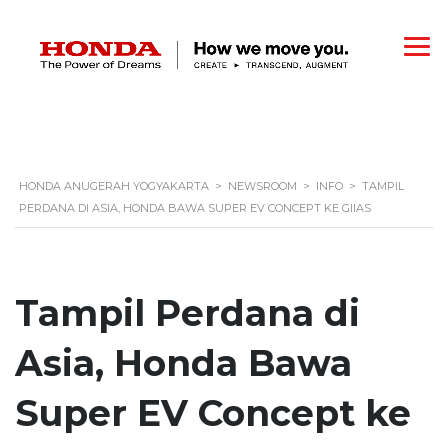
HONDA ANUGERAH YOGYAKARTA
>
NEWSROOM
>
INFO
>
TAMPIL
PERDANA DI ASIA, HONDA BAWA SUPER EV CONCEPT KE GIIAS
Tampil Perdana di
Asia, Honda Bawa
Super EV Concept ke