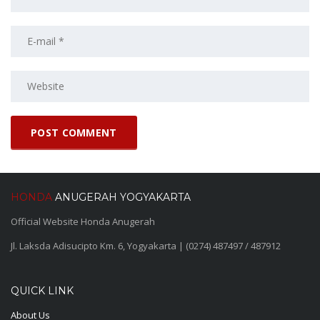
HONDA
ANUGERAH YOGYAKARTA
Official Website Honda Anugerah
Jl. Laksda Adisucipto Km. 6, Yogyakarta | (0274) 487497 / 487912
QUICK LINK
About Us