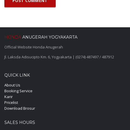
HONDA
ANUGERAH YOGYAKARTA
Official Website Honda Anugerah
Jl. Laksda Adisucipto Km. 6, Yogyakarta | (0274) 487497 / 487912
QUICK LINK
About Us
Booking Service
Karir
Pricelist
Download Brosur
SALES HOURS