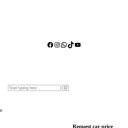
Facebook
Instagram
WhatsApp
TikTok
YouTube
an
Request car price