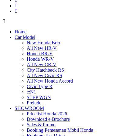
Home
Car Model
New Honda Brio
All New HR-V
Honda BR-V
Honda WR-V
All New CR-V
City Hatchback RS
All New Civic RS
All New Honda Accord
Civic Type R
e:N1
STEP WGN
Prelude
SHOWROOM
Pricelist Honda 2026
Download e-Brochure
Sales & Promo
Booking Pemesanan Mobil Honda
Booking Test Drive