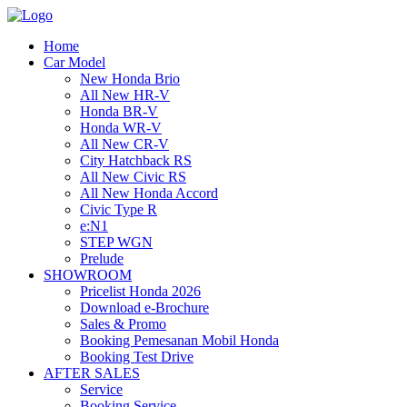
Home
Car Model
New Honda Brio
All New HR-V
Honda BR-V
Honda WR-V
All New CR-V
City Hatchback RS
All New Civic RS
All New Honda Accord
Civic Type R
e:N1
STEP WGN
Prelude
SHOWROOM
Pricelist Honda 2026
Download e-Brochure
Sales & Promo
Booking Pemesanan Mobil Honda
Booking Test Drive
AFTER SALES
Service
Booking Service