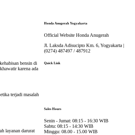
Honda Anugerah Yogyakarta
Official Website Honda Anugerah
Jl. Laksda Adisucipto Km. 6, Yogyakarta |
(0274) 487497 / 487912
kehabisan bensin di
Quick Link
 khawatir karena ada
About Us
Booking Service
Karir
Pricelist
tika terjadi masalah
Download Brosur
Sales Hours
Senin - Jumat:
08:15 - 16:30 WIB
Sabtu:
08:15 - 14:30 WIB
ah layanan darurat
Minggu:
08.00 - 15.00 WIB