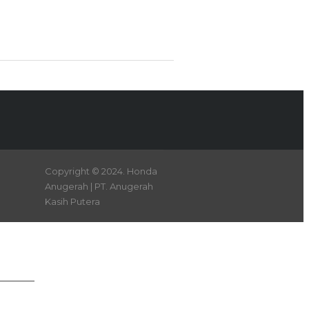
Copyright © 2024. Honda
Anugerah | PT. Anugerah
Kasih Putera