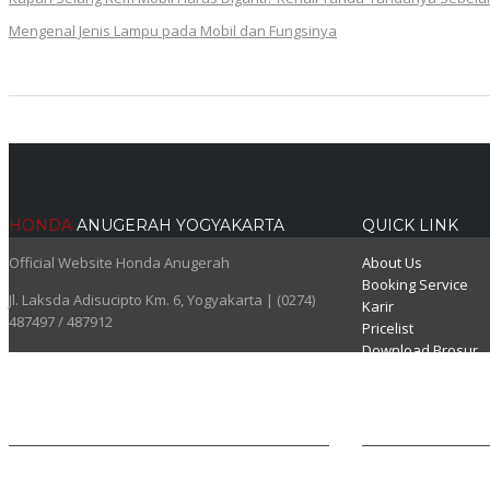
Mengenal Jenis Lampu pada Mobil dan Fungsinya
HONDA
ANUGERAH YOGYAKARTA
QUICK LINK
Official Website Honda Anugerah
About Us
Booking Service
Jl. Laksda Adisucipto Km. 6, Yogyakarta | (0274)
Karir
487497 / 487912
Pricelist
Download Brosur