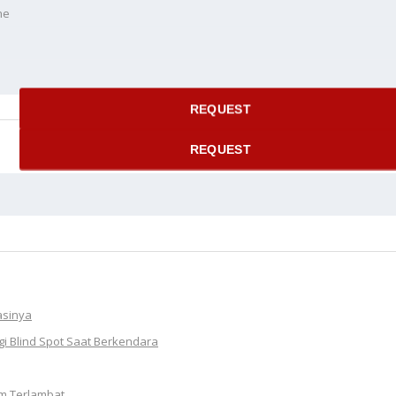
ne
 time
REQUEST
REQUEST
asinya
 Blind Spot Saat Berkendara
m Terlambat