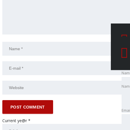
Nam
Nam
Emai
Emai
Current ye@r
*
Pho