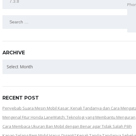
Pho
Best
SEARCH
FOR:
ARCHIVE
ARCHIVE
Select Month
RECENT POST
Penyebab Suara Mesin Mobil Kasar: Kenali Tandanya dan Cara Mengat
Mengenal Fitur Honda LaneWatch: Teknologi yang Membantu Mengurangi
Cara Membaca Ukuran Ban Mobil dengan Benar agar Tidak Salah Pilih
Kapan Selang Rem Mobil Harus Diganti? Kenali Tanda-Tandanya Sebelu