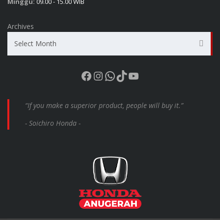
Minggu:
09.00 - 15.00 WIB
Archives
Select Month
Facebook
Instagram
WhatsApp
TikTok
YouTube
“If you make a superior product, people will buy it.”
- Soichiro Honda -