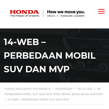
14-WEB –
PERBEDAAN MOBIL
SUV DAN MVP
HONDA ANUGERAH YOGYAKARTA
>
NEWSROOM
>
TIPS & TRIK
>
INI
PERBEDAAN MOBIL SUV DAN MVP YANG SERING BIKIN SALAH KAPRAH!
>
14-WEB – PERBEDAAN MOBIL SUV DAN MVP