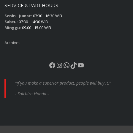
SERVICE & PART HOURS
Senin - Jumat:
07:30 - 16:30 WIB
Sabtu:
07:30 - 14:30 WIB
Minggu:
09.00 - 15.00 WIB
Archives
Facebook
Instagram
WhatsApp
TikTok
YouTube
“If you make a superior product, people will buy it.”
- Soichiro Honda -