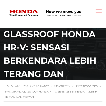
PANORAMIC
GLASSROOF HONDA
HR-V: SENSASI
BERKENDARA LEBIH
TERANG DAN
MEWAH
HONDA ANUGERAH YOGYAKARTA
>
NEWSROOM
>
UNCATEGORIZED
>
PANORAMIC GLASSROOF HONDA HR-V: SENSASI BERKENDARA LEBIH
TERANG DAN MEWAH