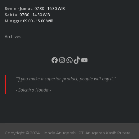
Senin - Jumat:
07:30 - 16:30 WIB
Sabtu:
07:30 - 14:30 WIB
Minggu:
09.00 - 15.00 WIB
Archives
Facebook
Instagram
WhatsApp
TikTok
YouTube
“If you make a superior product, people will buy it.”
- Soichiro Honda -
Copyright © 2024. Honda Anugerah | PT. Anugerah Kasih Putera