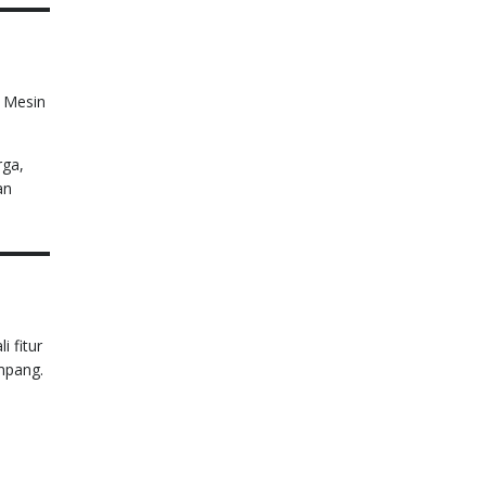
 Mesin
rga,
an
 fitur
mpang.