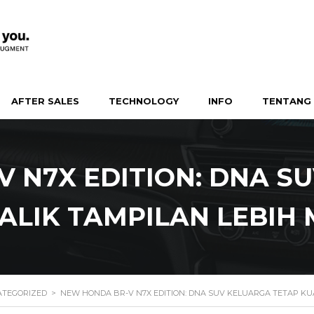
AFTER SALES
TECHNOLOGY
INFO
TENTANG 
 N7X EDITION: DNA S
BALIK TAMPILAN LEBIH
TEGORIZED
>
NEW HONDA BR-V N7X EDITION: DNA SUV KELUARGA TETAP KU