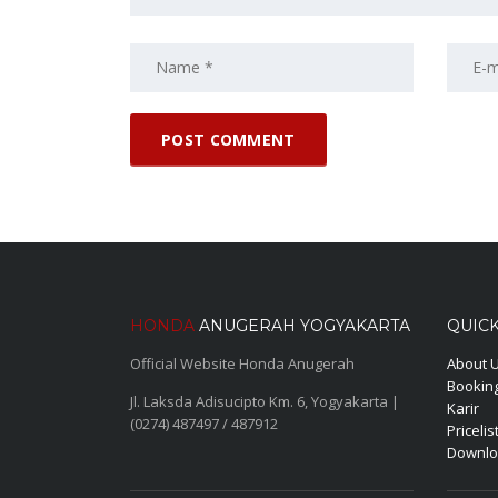
HONDA
ANUGERAH YOGYAKARTA
QUICK
Official Website Honda Anugerah
About 
Booking
Jl. Laksda Adisucipto Km. 6, Yogyakarta |
Karir
(0274) 487497 / 487912
Pricelis
Downlo