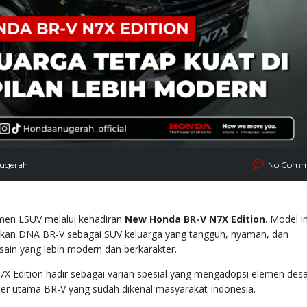
ugerah
No Comm
men LSUV melalui kehadiran
New Honda BR-V N7X Edition
. Model in
an DNA BR-V sebagai SUV keluarga yang tangguh, nyaman, dan
sain yang lebih modern dan berkarakter.
7X Edition hadir sebagai varian spesial yang mengadopsi elemen desa
r utama BR-V yang sudah dikenal masyarakat Indonesia.