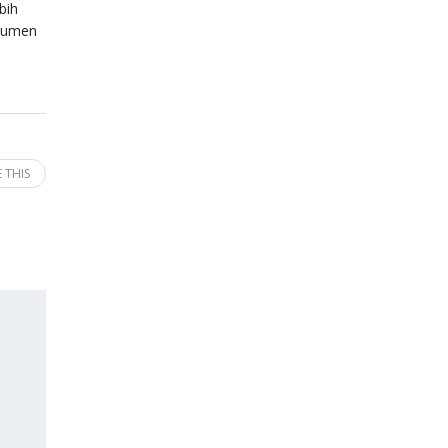
bih
nsumen
 THIS