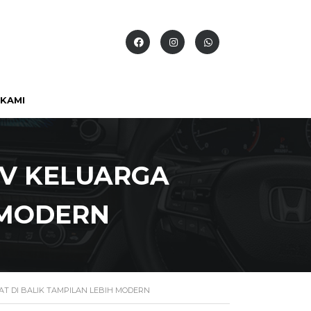
KAMI
UV KELUARGA
 MODERN
AT DI BALIK TAMPILAN LEBIH MODERN