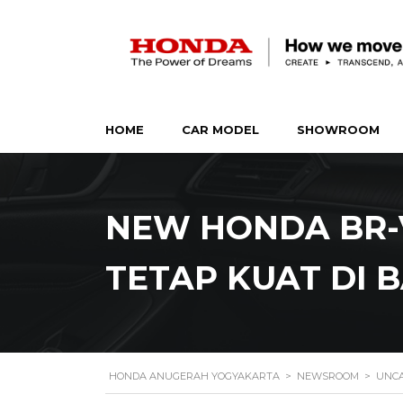
HOME
CAR MODEL
SHOWROOM
NEW HONDA BR-V
TETAP KUAT DI 
HONDA ANUGERAH YOGYAKARTA
>
NEWSROOM
>
UNCA