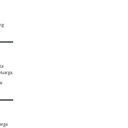
ng
ta
eluarga.
ai
arga