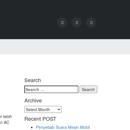
Search
Search
for:
Archive
Archive
 lebih
Recent POST
an AC
Penyebab Suara Mesin Mobil