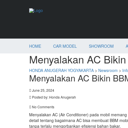
HOME
CAR MODEL
SHOWROOM
Menyalakan AC Bikin
HONDA ANUGERAH YOGYAKARTA
>
Newsroom
>
Inf
Menyalakan AC Bikin BBM
June 25, 2024
Posted by:
Honda Anugerah
No Comments
Menyalakan AC (Air Conditioner) pada mobil memang 
detail tentang bagaimana AC bisa membuat BBM mobil
tanpa terlalu mengorbankan efisiensi bahan bakar.