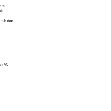
ara
uk
rsih dan
an AC