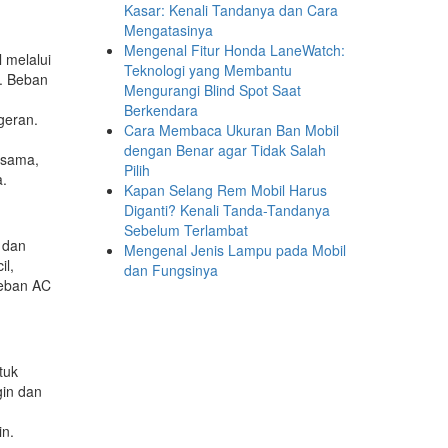
Kasar: Kenali Tandanya dan Cara
Mengatasinya
Mengenal Fitur Honda LaneWatch:
 melalui
Teknologi yang Membantu
. Beban
Mengurangi Blind Spot Saat
Berkendara
geran.
Cara Membaca Ukuran Ban Mobil
dengan Benar agar Tidak Salah
 sama,
Pilih
a.
Kapan Selang Rem Mobil Harus
Diganti? Kenali Tanda-Tandanya
Sebelum Terlambat
 dan
Mengenal Jenis Lampu pada Mobil
il,
dan Fungsinya
beban AC
tuk
gin dan
n.