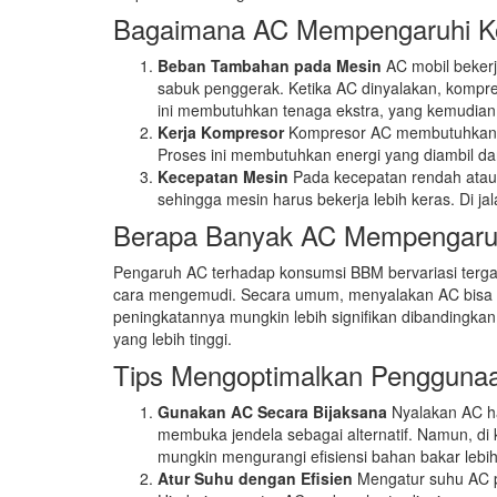
Bagaimana AC Mempengaruhi 
Beban Tambahan pada Mesin
AC mobil bekerj
sabuk penggerak. Ketika AC dinyalakan, komp
ini membutuhkan tenaga ekstra, yang kemudia
Kerja Kompresor
Kompresor AC membutuhkan da
Proses ini membutuhkan energi yang diambil d
Kecepatan Mesin
Pada kecepatan rendah atau
sehingga mesin harus bekerja lebih keras. Di jal
Berapa Banyak AC Mempengaru
Pengaruh AC terhadap konsumsi BBM bervariasi tergant
cara mengemudi. Secara umum, menyalakan AC bisa me
peningkatannya mungkin lebih signifikan dibandingka
yang lebih tinggi.
Tips Mengoptimalkan Pengguna
Gunakan AC Secara Bijaksana
Nyalakan AC ha
membuka jendela sebagai alternatif. Namun, d
mungkin mengurangi efisiensi bahan bakar lebi
Atur Suhu dengan Efisien
Mengatur suhu AC p