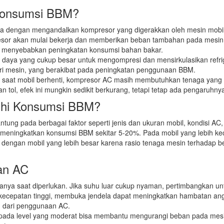
Konsumsi BBM?
a dengan mengandalkan kompresor yang digerakkan oleh mesin mobil
resor akan mulai bekerja dan memberikan beban tambahan pada mesin
n menyebabkan peningkatan konsumsi bahan bakar.
ya yang cukup besar untuk mengompresi dan mensirkulasikan refri
ari mesin, yang berakibat pada peningkatan penggunaan BBM.
 saat mobil berhenti, kompresor AC masih membutuhkan tenaga yang
an tol, efek ini mungkin sedikit berkurang, tetapi tetap ada pengaruhny
hi Konsumsi BBM?
ung pada berbagai faktor seperti jenis dan ukuran mobil, kondisi AC,
ningkatkan konsumsi BBM sekitar 5-20%. Pada mobil yang lebih kec
n dengan mobil yang lebih besar karena rasio tenaga mesin terhadap 
an AC
nya saat diperlukan. Jika suhu luar cukup nyaman, pertimbangkan un
i kecepatan tinggi, membuka jendela dapat meningkatkan hambatan an
h dari penggunaan AC.
ada level yang moderat bisa membantu mengurangi beban pada mesi