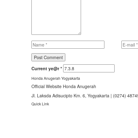
Current ye@r
*
Honda Anugerah Yogyakarta
Official Website Honda Anugerah
Jl. Laksda Adisucipto Km. 6, Yogyakarta | (0274) 487
Quick Link
About Us
Booking Service
Karir
Pricelist
Download Brosur