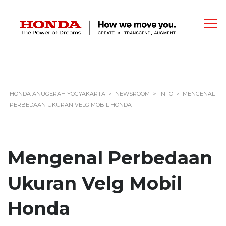
HONDA ANUGERAH YOGYAKARTA
>
NEWSROOM
>
INFO
>
MENGENAL
PERBEDAAN UKURAN VELG MOBIL HONDA
Mengenal Perbedaan
Ukuran Velg Mobil
Honda