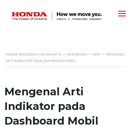
HONDA ANUGERAH YOGYAKARTA
>
NEWSROOM
>
INFO
>
MENGENAL
ARTI INDIKATOR PADA DASHBOARD MOBIL
Mengenal Arti
Indikator pada
Dashboard Mobil