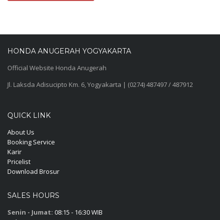
HONDA ANUGERAH YOGYAKARTA
Official Website Honda Anugerah
Jl. Laksda Adisucipto Km. 6, Yogyakarta | (0274) 487497 / 487912
QUICK LINK
About Us
Booking Service
Karir
Pricelist
Download Brosur
SALES HOURS
Senin - Jumat:
08:15 - 16:30 WIB