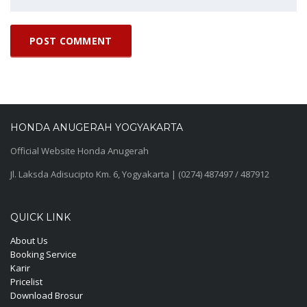
HONDA ANUGERAH YOGYAKARTA
Official Website Honda Anugerah
Jl. Laksda Adisucipto Km. 6, Yogyakarta | (0274) 487497 / 487912
QUICK LINK
About Us
Booking Service
Karir
Pricelist
Download Brosur