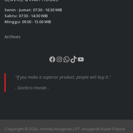
Senin - Jumat:
07:30 - 16:30 WIB
Sabtu:
07:30 - 14:30 WIB
Minggu:
09.00 - 15.00 WIB
Archives
Facebook
Instagram
WhatsApp
TikTok
YouTube
“If you make a superior product, people will buy it.”
- Soichiro Honda -
Copyright © 2024. Honda Anugerah | PT. Anugerah Kasih Putera