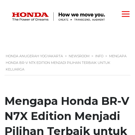
HONDA ANUGERAH YOGYAKARTA
>
NEWSROOM
>
INFO
>
MENGAPA
HONDA BR-V N7X EDITION MENJADI PILIHAN TERBAIK UNTUK
KELUARGA
Mengapa Honda BR-V
N7X Edition Menjadi
Pilihan Terbaik untuk