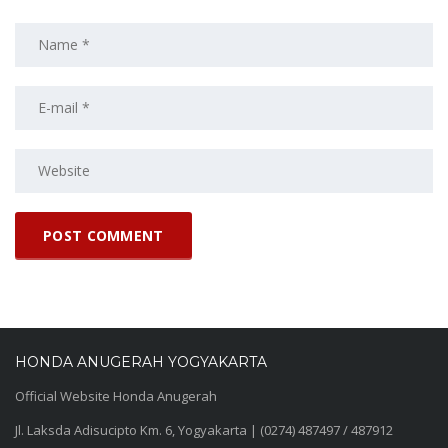
HONDA ANUGERAH YOGYAKARTA
Official Website Honda Anugerah
Jl. Laksda Adisucipto Km. 6, Yogyakarta | (0274) 487497 / 487912