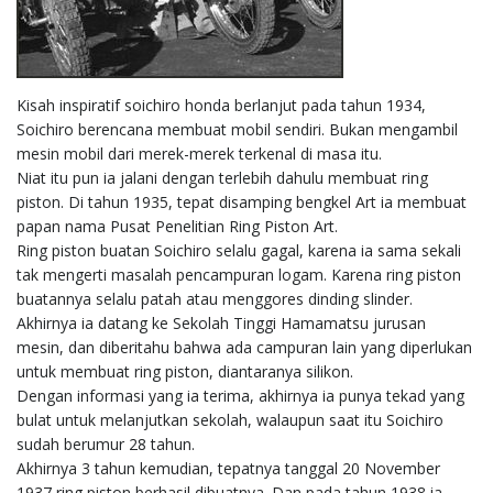
Kisah inspiratif soichiro honda berlanjut pada tahun 1934,
Soichiro berencana membuat mobil sendiri. Bukan mengambil
mesin mobil dari merek-merek terkenal di masa itu.
Niat itu pun ia jalani dengan terlebih dahulu membuat ring
piston. Di tahun 1935, tepat disamping bengkel Art ia membuat
papan nama Pusat Penelitian Ring Piston Art.
Ring piston buatan Soichiro selalu gagal, karena ia sama sekali
tak mengerti masalah pencampuran logam. Karena ring piston
buatannya selalu patah atau menggores dinding slinder.
Akhirnya ia datang ke Sekolah Tinggi Hamamatsu jurusan
mesin, dan diberitahu bahwa ada campuran lain yang diperlukan
untuk membuat ring piston, diantaranya silikon.
Dengan informasi yang ia terima, akhirnya ia punya tekad yang
bulat untuk melanjutkan sekolah, walaupun saat itu Soichiro
sudah berumur 28 tahun.
Akhirnya 3 tahun kemudian, tepatnya tanggal 20 November
1937 ring piston berhasil dibuatnya. Dan pada tahun 1938 ia