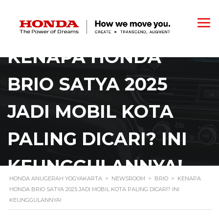
KENAPA HONDA
BRIO SATYA 2025
JADI MOBIL KOTA
PALING DICARI? INI
KEUNGGULANNYA!
HONDA ANUGERAH YOGYAKARTA
>
NEWSROOM
>
BRIO
>
KENAPA
HONDA BRIO SATYA 2025 JADI MOBIL KOTA PALING DICARI? INI
KEUNGGULANNYA!