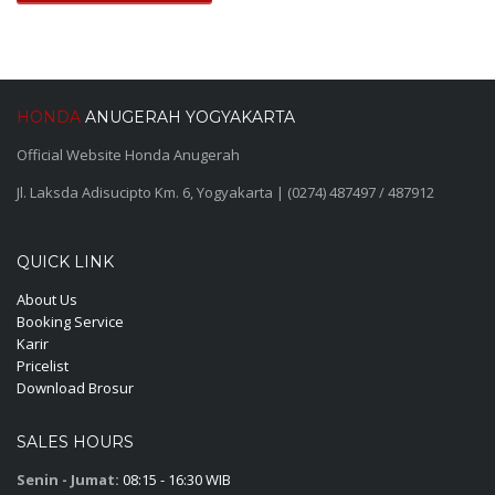
HONDA
ANUGERAH YOGYAKARTA
Official Website Honda Anugerah
Jl. Laksda Adisucipto Km. 6, Yogyakarta | (0274) 487497 / 487912
QUICK LINK
About Us
Booking Service
Karir
Pricelist
Download Brosur
SALES HOURS
Senin - Jumat:
08:15 - 16:30 WIB