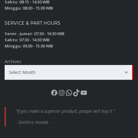
Sabtu:
08:15 - 14:30 WIB
Minggu:
08.00 - 15.00 WIB
SERVICE & PART HOURS
Senin - Jumat:
07:30 - 16:30 WIB
Sabtu:
07:30 - 14:30 WIB
Minggu:
09.00 - 15.00 WIB
Archives
Select Month
Facebook
Instagram
WhatsApp
TikTok
YouTube
“If you make a superior product, people will buy it.”
- Soichiro Honda -