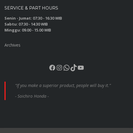
SERVICE & PART HOURS
Senin - Jumat:
07:30 - 16:30 WIB
Sabtu:
07:30 - 14:30 WIB
Minggu:
09.00 - 15.00 WIB
Archives
Facebook
Instagram
WhatsApp
TikTok
YouTube
“If you make a superior product, people will buy it.”
- Soichiro Honda -