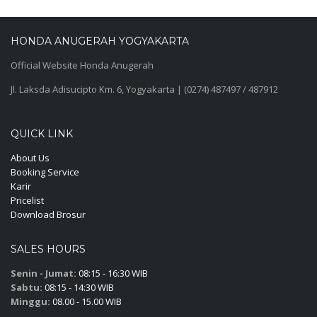
HONDA ANUGERAH YOGYAKARTA
Official Website Honda Anugerah
Jl. Laksda Adisucipto Km. 6, Yogyakarta | (0274) 487497 / 487912
QUICK LINK
About Us
Booking Service
Karir
Pricelist
Download Brosur
SALES HOURS
Senin - Jumat:
08:15 - 16:30 WIB
Sabtu:
08:15 - 14:30 WIB
Minggu:
08.00 - 15.00 WIB