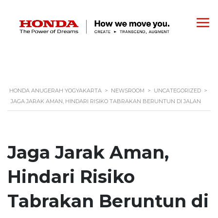
HONDA ANUGERAH YOGYAKARTA
>
NEWSROOM
>
UNCATEGORIZED
>
JAGA JARAK AMAN, HINDARI RISIKO TABRAKAN BERUNTUN DI JALAN
Jaga Jarak Aman,
Hindari Risiko
Tabrakan Beruntun di