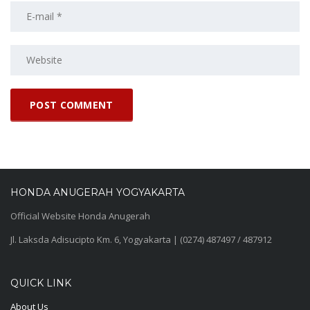
HONDA ANUGERAH YOGYAKARTA
Official Website Honda Anugerah
Jl. Laksda Adisucipto Km. 6, Yogyakarta | (0274) 487497 / 487912
QUICK LINK
About Us