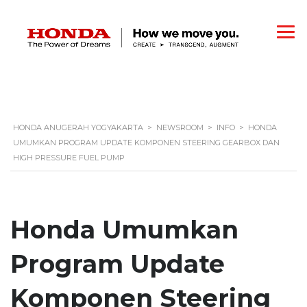
HONDA ANUGERAH YOGYAKARTA
>
NEWSROOM
>
INFO
>
HONDA
UMUMKAN PROGRAM UPDATE KOMPONEN STEERING GEARBOX DAN
HIGH PRESSURE FUEL PUMP
Honda Umumkan
Program Update
Komponen Steering