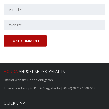
HONDA
ANUGERAH YOGYAKARTA
Official Website Honda Anugerah
Jl. Laksda Adisucipto Km. 6, Yogyakarta | (0274) 487497 / 487912
QUICK LINK