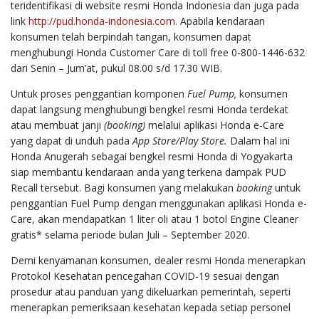
teridentifikasi di website resmi Honda Indonesia dan juga pada
link
http://pud.honda-indonesia.com
. Apabila kendaraan
konsumen telah berpindah tangan, konsumen dapat
menghubungi Honda Customer Care di toll free 0-800-1446-632
dari Senin – Jum’at, pukul 08.00 s/d 17.30 WIB.
Untuk proses penggantian komponen
Fuel Pump,
konsumen
dapat langsung menghubungi bengkel resmi Honda terdekat
atau membuat janji
(booking)
melalui aplikasi Honda e-Care
yang dapat di unduh pada
App Store/Play Store.
Dalam hal ini
Honda Anugerah sebagai bengkel resmi Honda di Yogyakarta
siap membantu kendaraan anda yang terkena dampak PUD
Recall tersebut. Bagi konsumen yang melakukan
booking
untuk
penggantian Fuel Pump dengan menggunakan aplikasi Honda e-
Care, akan mendapatkan 1 liter oli atau 1 botol Engine Cleaner
gratis* selama periode bulan Juli – September 2020.
Demi kenyamanan konsumen, dealer resmi Honda menerapkan
Protokol Kesehatan pencegahan COVID-19 sesuai dengan
prosedur atau panduan yang dikeluarkan pemerintah, seperti
menerapkan pemeriksaan kesehatan kepada setiap personel