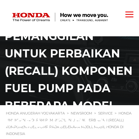
HONDA UMUMKAN
PROGRAM
PEMANGGILAN
UNTUK PERBAIKAN
(RECALL) KOMPONEN
FUEL PUMP PADA
BEBERAPA MODEL
HONDA ANUGERAH YOGYAKARTA
>
NEWSROOM
>
SERVICE
>
HONDA
MOBIL HONDA DI
UMUMKAN PROGRAM PEMANGGILAN UNTUK PERBAIKAN (RECALL)
KOMPONEN FUEL PUMP PADA BEBERAPA MODEL MOBIL HONDA DI
INDONESIA