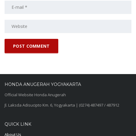
HONDA ANUGERAH YOGYAKARTA
Official Website Honda Anugerah
Jl. Laksda Adisucipto Km. 6, Yogyakarta | (0274) 487497 / 487912
QUICK LINK
About Us