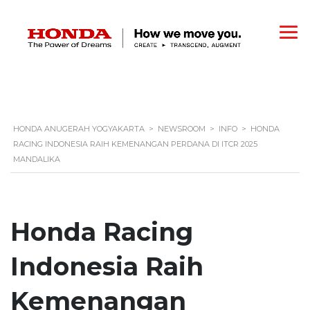
HONDA ANUGERAH YOGYAKARTA
>
NEWSROOM
>
INFO
>
HONDA
RACING INDONESIA RAIH KEMENANGAN PERDANA DI ITCR 2025
MANDALIKA
Honda Racing
Indonesia Raih
Kemenangan