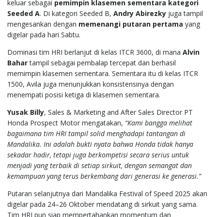
keluar sebagai
pemimpin klasemen sementara kategori
Seeded A
. Di kategori Seeded B,
Andry Abirezky
juga tampil
mengesankan dengan
memenangi putaran pertama
yang
digelar pada hari Sabtu.
Dominasi tim HRI berlanjut di kelas ITCR 3600, di mana
Alvin
Bahar
tampil sebagai pembalap tercepat dan berhasil
memimpin klasemen sementara. Sementara itu di kelas ITCR
1500, Avila juga menunjukkan konsistensinya dengan
menempati posisi ketiga di klasemen sementara.
Yusak Billy
, Sales & Marketing and After Sales Director PT
Honda Prospect Motor mengatakan,
“Kami bangga melihat
bagaimana tim HRI tampil solid menghadapi tantangan di
Mandalika. Ini adalah bukti nyata bahwa Honda tidak hanya
sekadar hadir, tetapi juga berkompetisi secara serius untuk
menjadi yang terbaik di setiap sirkuit, dengan semangat dan
kemampuan yang terus berkembang dari generasi ke generasi.”
Putaran selanjutnya dari Mandalika Festival of Speed 2025 akan
digelar pada 24–26 Oktober mendatang di sirkuit yang sama.
Tim HRI pun siap mempertahankan momentum dan