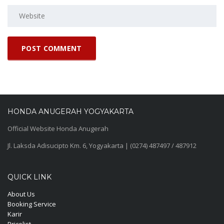
HONDA ANUGERAH YOGYAKARTA
Official Website Honda Anugerah
Jl. Laksda Adisucipto Km. 6, Yogyakarta | (0274) 487497 / 487912
QUICK LINK
About Us
Booking Service
Karir
Pricelist