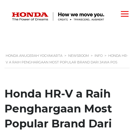
HONDA ANUGERAH YOGYAKARTA
>
NEWSROOM
>
INFO
>
HONDA HR-
V A RAIH PENGHARGAAN MOST POPULAR BRAND DARI JAWA POS
Honda HR-V a Raih
Penghargaan Most
Popular Brand Dari