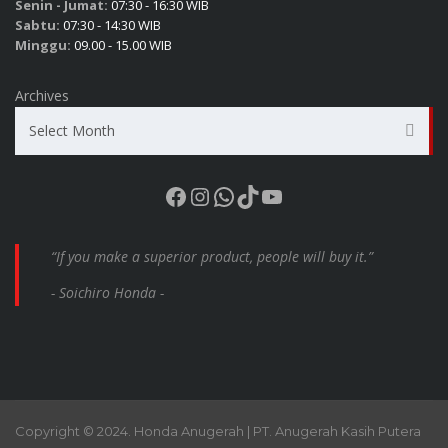
Senin - Jumat:
07:30 - 16:30 WIB
Sabtu:
07:30 - 14:30 WIB
Minggu:
09.00 - 15.00 WIB
Archives
Select Month
Facebook
Instagram
WhatsApp
TikTok
YouTube
“If you make a superior product, people will buy it.”
- Soichiro Honda -
Copyright © 2024. Honda Anugerah | PT. Anugerah Kasih Putera