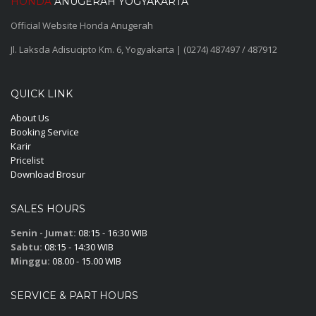
HONDA
ANUGERAH YOGYAKARTA
Official Website Honda Anugerah
Jl. Laksda Adisucipto Km. 6, Yogyakarta | (0274) 487497 / 487912
QUICK LINK
About Us
Booking Service
Karir
Pricelist
Download Brosur
SALES HOURS
Senin - Jumat:
08:15 - 16:30 WIB
Sabtu:
08:15 - 14:30 WIB
Minggu:
08.00 - 15.00 WIB
SERVICE & PART HOURS