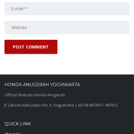
HONDA ANUGERAH YOGYAKARTA
Official Website Honda Anugerah
Jl. Laksda Adisucipto Km. 6, Yogyakarta | (0274) 487497 / 487912
QUICK LINK
About Us