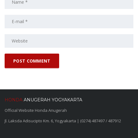
HONDA
ANUGERAH YOGYAKARTA
Official Website Honda Anugerah
Jl. Laksda Adisucipto Km. 6, Yogyakarta | (0274) 487497 / 487912