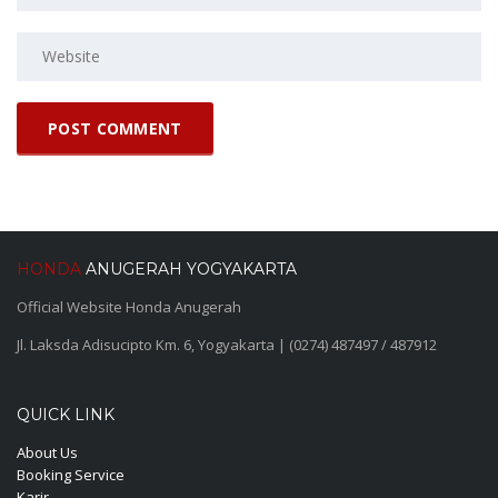
HONDA
ANUGERAH YOGYAKARTA
Official Website Honda Anugerah
Jl. Laksda Adisucipto Km. 6, Yogyakarta | (0274) 487497 / 487912
QUICK LINK
About Us
Booking Service
Karir