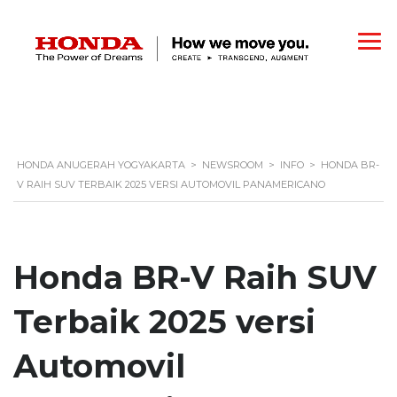
HONDA ANUGERAH YOGYAKARTA
>
NEWSROOM
>
INFO
>
HONDA BR-
V RAIH SUV TERBAIK 2025 VERSI AUTOMOVIL PANAMERICANO
Honda BR-V Raih SUV
Terbaik 2025 versi
Automovil