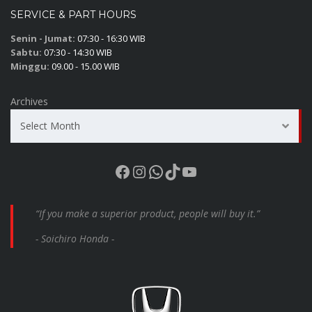
SERVICE & PART HOURS
Senin - Jumat:
07:30 - 16:30 WIB
Sabtu:
07:30 - 14:30 WIB
Minggu:
09.00 - 15.00 WIB
Archives
Select Month
Facebook
Instagram
WhatsApp
TikTok
YouTube
“If you make a superior product, people will buy it.”
- Soichiro Honda -