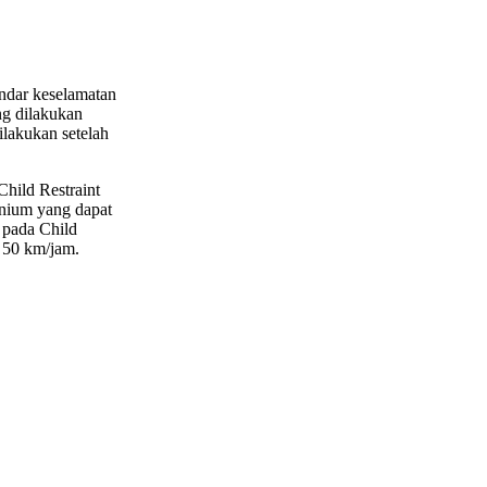
ndar keselamatan
g dilakukan
lakukan setelah
hild Restraint
inium yang dapat
 pada Child
h 50 km/jam.