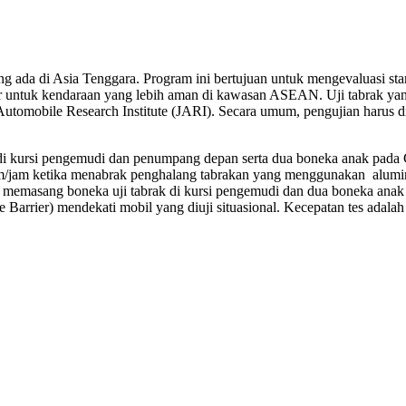
ada di Asia Tenggara. Program ini bertujuan untuk mengevaluasi sta
 untuk kendaraan yang lebih aman di kawasan ASEAN. Uji tabrak yan
omobile Research Institute (JARI). Secara umum, pengujian harus di
di kursi pengemudi dan penumpang depan serta dua boneka anak pada C
 km/jam ketika menabrak penghalang tabrakan yang menggunakan alum
gan memasang boneka uji tabrak di kursi pengemudi dan dua boneka anak
arrier) mendekati mobil yang diuji situasional. Kecepatan tes adala