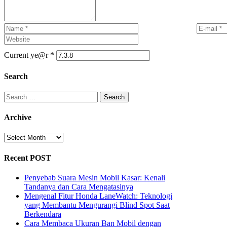
Current ye@r
*
Search
Search
for:
Archive
Archive
Recent POST
Penyebab Suara Mesin Mobil Kasar: Kenali
Tandanya dan Cara Mengatasinya
Mengenal Fitur Honda LaneWatch: Teknologi
yang Membantu Mengurangi Blind Spot Saat
Berkendara
Cara Membaca Ukuran Ban Mobil dengan