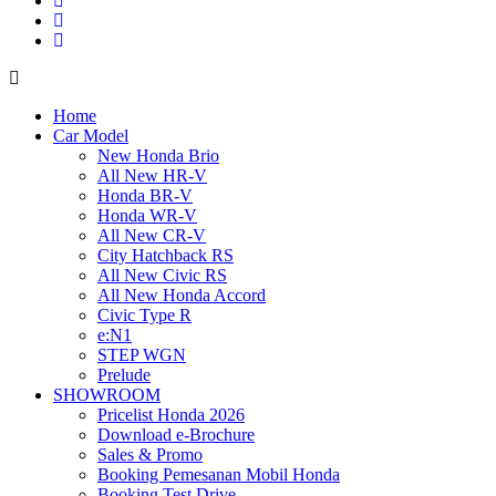
Home
Car Model
New Honda Brio
All New HR-V
Honda BR-V
Honda WR-V
All New CR-V
City Hatchback RS
All New Civic RS
All New Honda Accord
Civic Type R
e:N1
STEP WGN
Prelude
SHOWROOM
Pricelist Honda 2026
Download e-Brochure
Sales & Promo
Booking Pemesanan Mobil Honda
Booking Test Drive