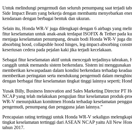
Untuk melindungi pengemudi dan seluruh penumpang saat terjadi 
Side Impact Beam yang bekerja dengan membantu menyebarkan energi 
kendaraan dengan berbagai bentuk dan ukuran.
Selain itu, Honda WR-V juga dilengkapi dengan 6 airbags yang meli
fitur keselamatan untuk anak-anak terdapat ISOFIX & Tether pada kur
menjaga keselamatan penumpang, desain bodi Honda WR-V juga diranc
absorbing hood, collapsible hood hinges, leg-impact-absorbing const
keseriusan cedera pada pejalan kaki jika terjadi kecelakaan.
Sebagai fitur keselamatan aktif untuk mencegah terjadinya tabra
canggih untuk memandu sistem berkendara. Sistem ini menggunakan f
memberikan kewaspadaan dalam kondisi berkendara terhadap keadaan di
memberikan peringatan serta mendukung pengemudi dalam menghindar
dengan berbagai fitur keselamatan tingkat tinggi lainnya seperti; 
Yusak Billy, Business Innovation and Sales Marketing Director P
NCAP yang telah melakukan pengujian fitur keselamatan produk-prod
WR-V menunjukkan komitmen Honda terhadap keselamatan pengguna
pengemudi, penumpang dan pengguna jalan lainnya.”
Pencapaian rating tertinggi untuk Honda WR-V sekaligus melengka
tingkat keselamatan tertinggi dari ASEAN NCAP yaitu All New 
tahun 2017.