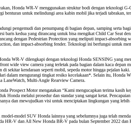
tabrakan, Honda WR-V menggunakan struktur bodi dengan teknologi
benturan untuk melindungi area kabin mobil jika terjadi tabrakan, t
ndungi pengemudi dan penumpang di bagian depan, samping serta bagia
si baris kedua yang dirancang untuk bisa mengikat Child Car Seat den
ang dengan Pedestrian Protection yang meliputi impact-absorbing wi
ruction, dan impact-absorbing fender. Teknologi ini berfungsi untuk m
kan, Honda WR-V dilengkapi dengan teknologi Honda SENSING yang mer
ront wide view camera yang terletak pada bagian dalam kaca depan m
 sekitar kendaraan seperti mobil, sepeda motor hingga pejalan kaki. 
i dalam mengurangi tingkat resiko kecelakaan*. Selain itu, Honda W
Honda LaneWatch, Multi-Angle Rearview Camera.
T Honda Prospect Motor mengatakan “Kami mengucapkan terima kasih
uk Honda melalui prosedur dan standar yang sangat ketat. Pencapaian
nya dan mewujudkan visi untuk menciptakan lingkungan yang lebih
pi model-model SUV Honda lainnya yang sebelumnya juga telah mendap
Honda HR-V dan All New Honda BR-V pada bulan September 2022 dan