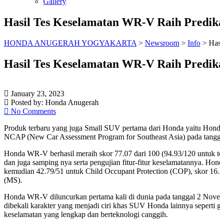
Gallery
Hasil Tes Keselamatan WR-V Raih Predik
HONDA ANUGERAH YOGYAKARTA
>
Newsroom
>
Info
>
Has
Hasil Tes Keselamatan WR-V Raih Predik
January 23, 2023
Posted by:
Honda Anugerah
No Comments
Produk terbaru yang juga Small SUV pertama dari Honda yaitu Hond
NCAP (New Car Assessment Program for Southeast Asia) pada tangga
Honda WR-V berhasil meraih skor 77.07 dari 100 (94.93/120 untuk tota
dan juga samping nya serta pengujian fitur-fitur keselamatannya. H
kemudian 42.79/51 untuk Child Occupant Protection (COP), skor 16.3
(MS).
Honda WR-V diluncurkan pertama kali di dunia pada tanggal 2 Nove
dibekali karakter yang menjadi ciri khas SUV Honda lainnya seperti gr
keselamatan yang lengkap dan berteknologi canggih.