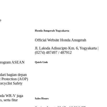
P
Honda Anugerah Yogyakarta
Official Website Honda Anugerah
Jl. Laksda Adisucipto Km. 6, Yogyakarta |
(0274) 487497 / 487912
am program ASEAN
Quick Link
About Us
 dari bagian depan
Booking Service
t Protection (AOP)
Karir
rcyclist Safety
Pricelist
Download Brosur
Honda WR-V juga
Sales Hours
 serta fitur