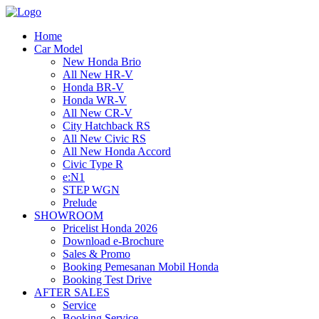
Home
Car Model
New Honda Brio
All New HR-V
Honda BR-V
Honda WR-V
All New CR-V
City Hatchback RS
All New Civic RS
All New Honda Accord
Civic Type R
e:N1
STEP WGN
Prelude
SHOWROOM
Pricelist Honda 2026
Download e-Brochure
Sales & Promo
Booking Pemesanan Mobil Honda
Booking Test Drive
AFTER SALES
Service
Booking Service