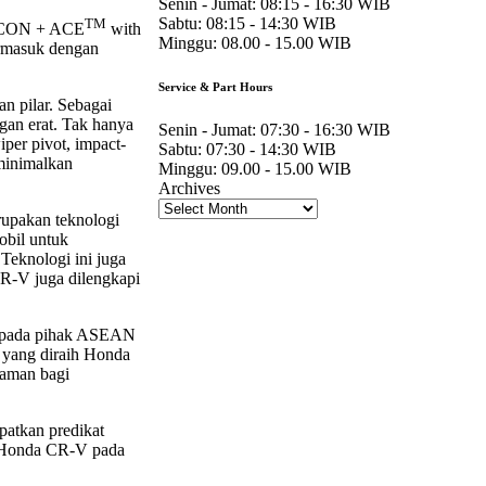
Senin - Jumat:
08:15 - 16:30 WIB
Sabtu:
08:15 - 14:30 WIB
TM
 G-CON + ACE
with
Minggu:
08.00 - 15.00 WIB
ermasuk dengan
Service & Part Hours
n pilar. Sebagai
gan erat. Tak hanya
Senin - Jumat:
07:30 - 16:30 WIB
per pivot, impact-
Sabtu:
07:30 - 14:30 WIB
eminimalkan
Minggu:
09.00 - 15.00 WIB
Archives
upakan teknologi
obil untuk
Teknologi ini juga
R-V juga dilengkapi
 kepada pihak ASEAN
 yang diraih Honda
 aman bagi
atkan predikat
 Honda CR-V pada