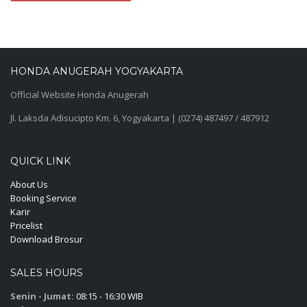
HONDA ANUGERAH YOGYAKARTA
Official Website Honda Anugerah
Jl. Laksda Adisucipto Km. 6, Yogyakarta | (0274) 487497 / 487912
QUICK LINK
About Us
Booking Service
Karir
Pricelist
Download Brosur
SALES HOURS
Senin - Jumat:
08:15 - 16:30 WIB