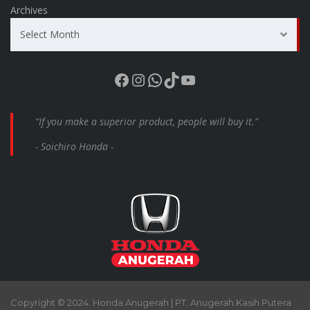
Archives
Select Month
Facebook
Instagram
WhatsApp
TikTok
YouTube
“If you make a superior product, people will buy it.”
- Soichiro Honda -
Copyright © 2024. Honda Anugerah | PT. Anugerah Kasih Putera